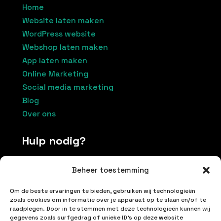
Home
Website laten maken
WordPress website
Webshop laten maken
App laten maken
Online Marketing
Social media marketing
Blog
Over ons
Hulp nodig?
Beheer toestemming
Contacteer ons
Om de beste ervaringen te bieden, gebruiken wij technologieën
+32 496174037
zoals cookies om informatie over je apparaat op te slaan en/of te
raadplegen. Door in te stemmen met deze technologieën kunnen wij
info@inetproductions.be
gegevens zoals surfgedrag of unieke ID's op deze website