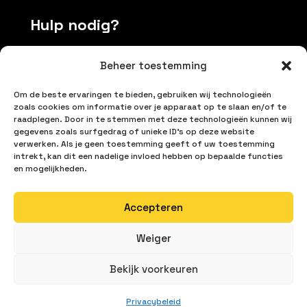
Hulp nodig?
Beheer toestemming
Contacteer ons
Om de beste ervaringen te bieden, gebruiken wij technologieën
+32 496174037
zoals cookies om informatie over je apparaat op te slaan en/of te
raadplegen. Door in te stemmen met deze technologieën kunnen wij
info@inetproductions.be
gegevens zoals surfgedrag of unieke ID's op deze website
verwerken. Als je geen toestemming geeft of uw toestemming
Algemene voorwaarden
intrekt, kan dit een nadelige invloed hebben op bepaalde functies
en mogelijkheden.
Locaties
Accepteren
Weiger
Bjørgebrekken 34, 5141 FYLLINGSDALEN,
Noorwegen
Bekijk voorkeuren
Privacybeleid