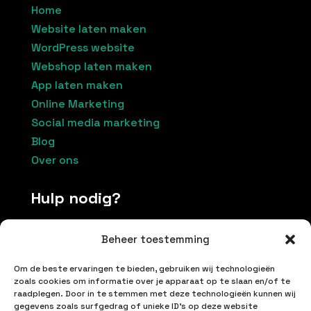
Home
Website laten maken
WordPress website
Webshop laten maken
App laten maken
Online Marketing
Social media marketing
Blog
Over ons
Hulp nodig?
Beheer toestemming
Contacteer ons
Om de beste ervaringen te bieden, gebruiken wij technologieën
+32 496174037
zoals cookies om informatie over je apparaat op te slaan en/of te
raadplegen. Door in te stemmen met deze technologieën kunnen wij
info@inetproductions.be
gegevens zoals surfgedrag of unieke ID's op deze website