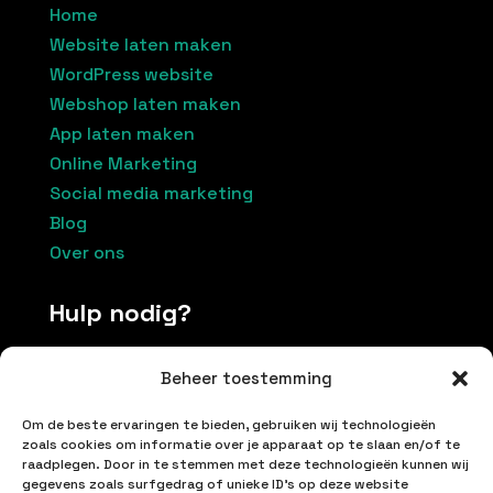
Home
Website laten maken
WordPress website
Webshop laten maken
App laten maken
Online Marketing
Social media marketing
Blog
Over ons
Hulp nodig?
Beheer toestemming
Contacteer ons
Om de beste ervaringen te bieden, gebruiken wij technologieën
+32 496174037
zoals cookies om informatie over je apparaat op te slaan en/of te
raadplegen. Door in te stemmen met deze technologieën kunnen wij
info@inetproductions.be
gegevens zoals surfgedrag of unieke ID's op deze website