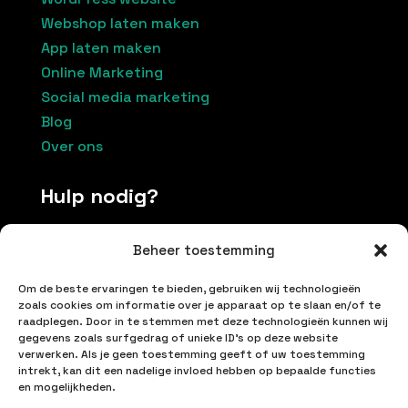
Webshop laten maken
App laten maken
Online Marketing
Social media marketing
Blog
Over ons
Hulp nodig?
Beheer toestemming
Contacteer ons
Om de beste ervaringen te bieden, gebruiken wij technologieën
+32 496174037
zoals cookies om informatie over je apparaat op te slaan en/of te
raadplegen. Door in te stemmen met deze technologieën kunnen wij
info@inetproductions.be
gegevens zoals surfgedrag of unieke ID's op deze website
verwerken. Als je geen toestemming geeft of uw toestemming
Algemene voorwaarden
intrekt, kan dit een nadelige invloed hebben op bepaalde functies
en mogelijkheden.