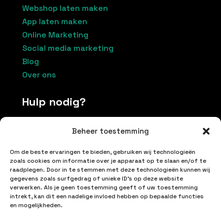
Webshop laten maken
App laten maken
Online Marketing
Social media marketing
Blog
Over ons
Hulp nodig?
Beheer toestemming
Contacteer ons
Om de beste ervaringen te bieden, gebruiken wij technologieën
+32 496174037
zoals cookies om informatie over je apparaat op te slaan en/of te
raadplegen. Door in te stemmen met deze technologieën kunnen wij
info@inetproductions.be
gegevens zoals surfgedrag of unieke ID's op deze website
verwerken. Als je geen toestemming geeft of uw toestemming
Algemene voorwaarden
intrekt, kan dit een nadelige invloed hebben op bepaalde functies
en mogelijkheden.