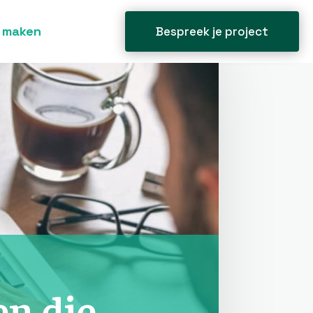
n maken
Bespreek je project
n die