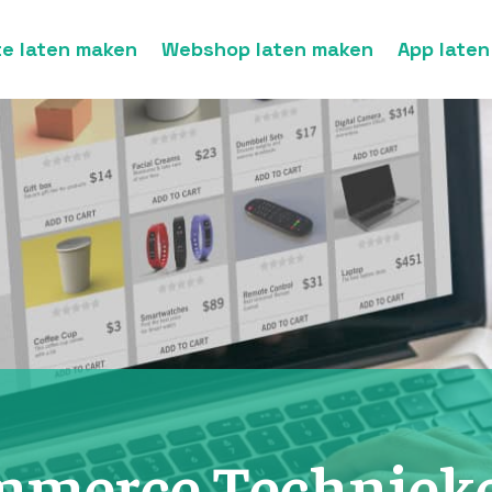
e laten maken
Webshop laten maken
App late
mmerce Technieke