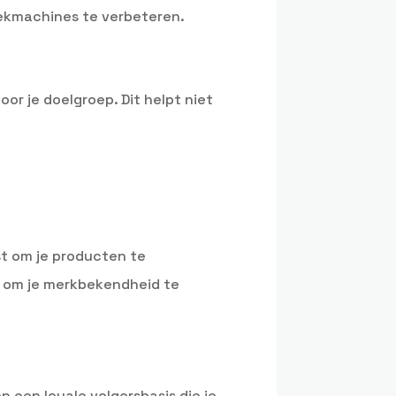
oekmachines te verbeteren.
or je doelgroep. Dit helpt niet
st om je producten te
s om je merkbekendheid te
 een loyale volgersbasis die je