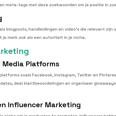
 en meta-tags met deze zoekwoorden om je positie in z
g
s blogposts, handleidingen en video’s die relevant zijn vo
t je merk ook als een autoriteit in je niche.
rketing
l Media Platforms
platforms zoals Facebook, Instagram, Twitter en Pintere
pdates, deel klantbeoordelingen en organiseer giveaway
n Influencer Marketing
je niche om je producten te promoten. Influencers hebben